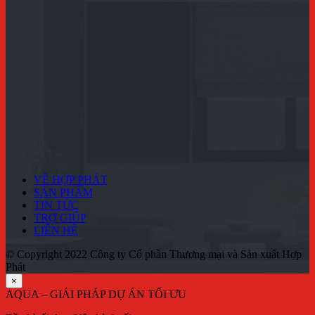
VỀ HỢP PHÁT
SẢN PHẨM
TIN TỨC
TRỢ GIÚP
LIÊN HỆ
© Copyright 2022 Công ty Cổ phần Thương mại và Sản xuất Hợp
Phát
×
AQUA – GIẢI PHÁP DỰ ÁN TỐI ƯU