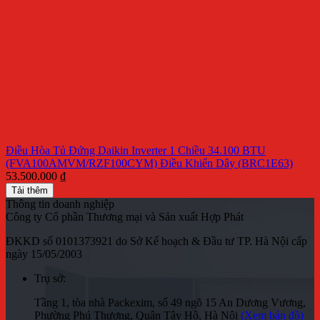
Điều Hòa Tủ Đứng Daikin Inverter 1 Chiều 34.100 BTU
(FVA100AMVM/RZF100CYM) Điều Khiển Dây (BRC1E63)
53.500.000
₫
Tải thêm
Thông tin doanh nghiệp
Công ty Cổ phần Thương mại và Sản xuất Hợp Phát
ĐKKD số 0101373921 do Sở Kế hoạch & Đầu tư TP. Hà Nội cấp
ngày 15/05/2003
Trụ sở:
Tầng 1, tòa nhà Packexim, số 49 ngõ 15 An Dương Vương,
Phường Phú Thượng, Quận Tây Hồ, Hà Nội
(Xem bản đồ)