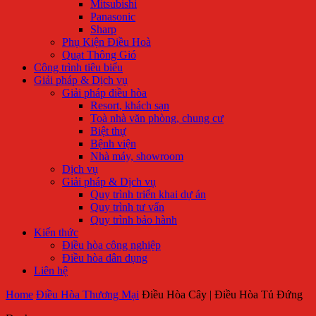
Mitsubishi
Panasonic
Sharp
Phụ Kiện Điều Hoà
Quạt Thông Gió
Công trình tiêu biểu
Giải pháp & Dịch vụ
Giải pháp điều hòa
Resort, khách sạn
Toà nhà văn phòng, chung cư
Biệt thự
Bệnh viện
Nhà máy, showroom
Dịch vụ
Giải pháp & Dịch vụ
Quy trình triển khai dự án
Quy trình tư vấn
Quy trình bảo hành
Kiến thức
Điều hòa công nghiệp
Điều hòa dân dụng
Liên hệ
Home
Điều Hòa Thương Mại
Điều Hòa Cây | Điều Hòa Tủ Đứng