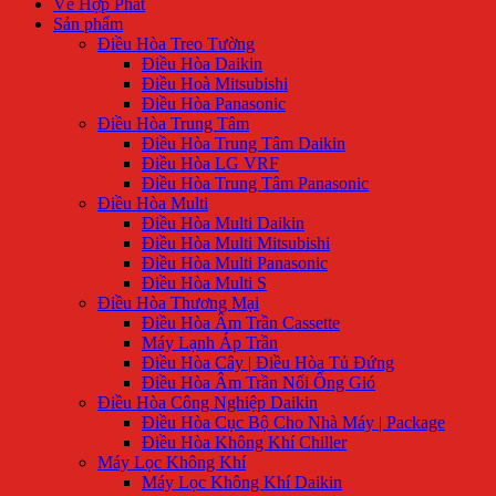
Về Hợp Phát
Sản phẩm
Điều Hòa Treo Tường
Điều Hòa Daikin
Điều Hoà Mitsubishi
Điều Hòa Panasonic
Điều Hòa Trung Tâm
Điều Hòa Trung Tâm Daikin
Điều Hòa LG VRF
Điều Hòa Trung Tâm Panasonic
Điều Hòa Multi
Điều Hòa Multi Daikin
Điều Hòa Multi Mitsubishi
Điều Hòa Multi Panasonic
Điều Hòa Multi S
Điều Hòa Thương Mại
Điều Hòa Âm Trần Cassette
Máy Lạnh Áp Trần
Điều Hòa Cây | Điều Hòa Tủ Đứng
Điều Hòa Âm Trần Nối Ống Gió
Điều Hòa Công Nghiệp Daikin
Điều Hòa Cục Bộ Cho Nhà Máy | Package
Điều Hòa Không Khí Chiller
Máy Lọc Không Khí
Máy Lọc Không Khí Daikin