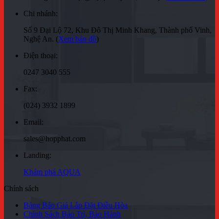
Chi nhánh:
Số 9 Đại Lộ 72, Khu Đô Thị Minh Khang, Thành phố Vinh,
Nghệ An. (
Xem bản đồ
)
Điện thoại:
0247 3040 555
Fax:
(024) 3932 1899
Email:
sales@hopphat.com
Landing:
Khám phá AQUA
Chính sách
Bảng Báo Giá Lắp Đặt Điều Hòa
Chính Sách Bảo Trì, Bảo Hành