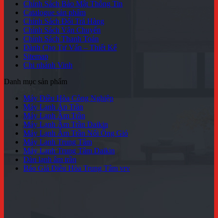
Chính Sách Bảo Mật Thông Tin
Catalogue sản phẩm
Chính Sách Đổi Trả Hàng
Chính Sách Vận Chuyển
Chính Sách Thanh Toán
Dành Cho Tư Vấn – Thiết Kế
Sitemap
Chi nhánh Vinh
Danh mục sản phẩm
Máy Điều Hòa Công Nghiệp
Máy Lạnh Áp Trần
Máy Lạnh Âm Trần
Máy Lạnh Âm Trần Daikin
Máy Lạnh Âm Trần Nối Ống Gió
Máy Lạnh Trung Tâm
Máy Lạnh Trung Tâm Daikin
Dàn lạnh âm trần
Báo Giá Điều Hòa Trung Tâm vrv