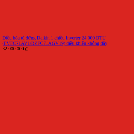
Điều hòa tủ đứng Daikin 1 chiều Inverter 24.000 BTU
(FVFC71AV1/RZFC71AGV19) điều khiển không dây
32.000.000
₫