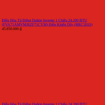
Điều Hòa Tủ Đứng Daikin Inverter 1 Chiều 24.200 BTU
(FVA71AMVM/RZF71CYM) Điều Khiển Dây (BRC1E63)
45.850.000
₫
Điều Hòa Tủ Đứng Daikin Inverter 1 Chiều 24.200 BTU