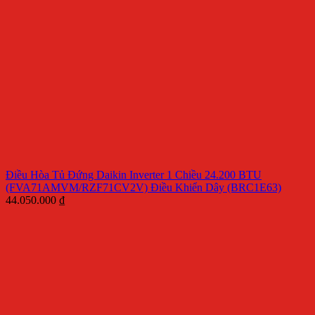
Điều Hòa Tủ Đứng Daikin Inverter 1 Chiều 24.200 BTU
(FVA71AMVM/RZF71CV2V) Điều Khiển Dây (BRC1E63)
44.050.000
₫