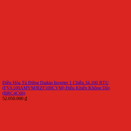
Điều Hòa Tủ Đứng Daikin Inverter 1 Chiều 34.100 BTU
(FVA100AMVM/RZF100CVM) Điều Khiển Không Dây
(BRC4C66)
52.050.000
₫