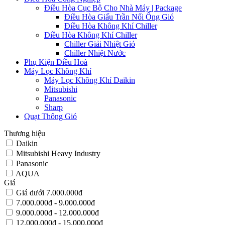
Điều Hòa Cục Bộ Cho Nhà Máy | Package
Điều Hòa Giấu Trần Nối Ống Gió
Điều Hòa Không Khí Chiller
Điều Hòa Không Khí Chiller
Chiller Giải Nhiệt Gió
Chiller Nhiệt Nước
Phụ Kiện Điều Hoà
Máy Lọc Không Khí
Máy Lọc Không Khí Daikin
Mitsubishi
Panasonic
Sharp
Quạt Thông Gió
Thương hiệu
Daikin
Mitsubishi Heavy Industry
Panasonic
AQUA
Giá
Giá dưới 7.000.000đ
7.000.000đ - 9.000.000đ
9.000.000đ - 12.000.000đ
12.000.000đ - 15.000.000đ