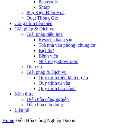
Panasonic
Sharp
Phụ Kiện Điều Hoà
Quạt Thông Gió
Công trình tiêu biểu
Giải pháp & Dịch vụ
Giải pháp điều hòa
Resort, khách sạn
Toà nhà văn phòng, chung cư
Biệt thự
Bệnh viện
Nhà máy, showroom
Dịch vụ
Giải pháp & Dịch vụ
Quy trình triển khai dự án
Quy trình tư vấn
Quy trình bảo hành
Kiến thức
Điều hòa công nghiệp
Điều hòa dân dụng
Liên hệ
Home
Điều Hòa Công Nghiệp Daikin