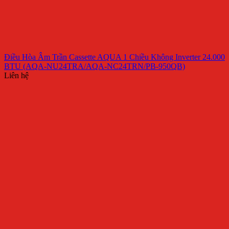
Điều Hòa Âm Trần Cassette AQUA 1 Chiều Không Inverter 24.000
BTU (AQA-NU24TRA/AQA-NC24TRN/PB-950QB)
Liên hệ