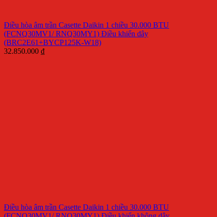
Điều hòa âm trần Casette Daikin 1 chiều 30.000 BTU
(FCNQ30MV1/ RNQ30MY1) Điều khiển dây
(BRC2E61+BYCP125K-W18)
32.850.000
₫
Điều hòa âm trần Casette Daikin 1 chiều 30.000 BTU
(FCNQ30MV1/ RNQ30MY1) Điều khiển không dây