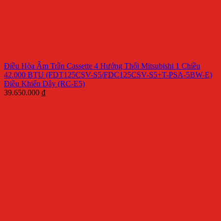
Điều Hòa Âm Trần Cassette 4 Hướng Thổi Mitsubishi 1 Chiều
42.000 BTU (FDT125CSV-S5/FDC125CSV-S5+T-PSA-5BW-E)
Điều Khiển Dây (RC-E5)
39.650.000
₫