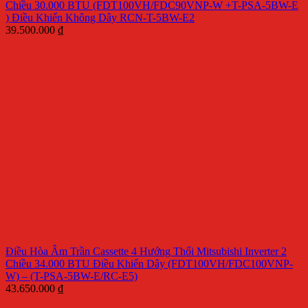
Chiều 30.000 BTU (FDT100VH/FDC90VNP-W +T-PSA-5BW-E
) Điều Khiển Không Dây RCN-T-5BW-E2
39.500.000
₫
Điều Hòa Âm Trần Cassette 4 Hướng Thổi Mitsubishi Inverter 2
Chiều 34.000 BTU Điều Khiển Dây (FDT100VH/FDC100VNP-
W) – (T-PSA-5BW-E/RC-E5)
43.650.000
₫