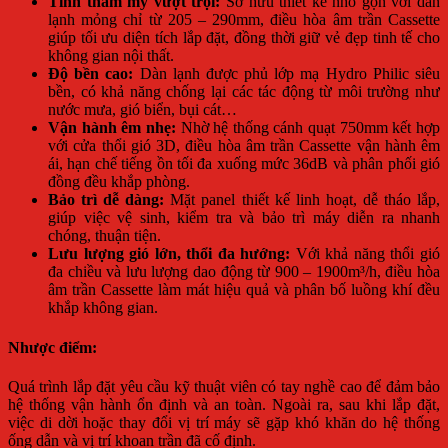
Tính thẩm mỹ vượt trội:
Sở hữu thiết kế nhỏ gọn với dàn
lạnh mỏng chỉ từ 205 – 290mm, điều hòa âm trần Cassette
giúp tối ưu diện tích lắp đặt, đồng thời giữ vẻ đẹp tinh tế cho
không gian nội thất.
Độ bền cao:
Dàn lạnh được phủ lớp mạ Hydro Philic siêu
bền, có khả năng chống lại các tác động từ môi trường như
nước mưa, gió biển, bụi cát…
Vận hành êm nhẹ:
Nhờ hệ thống cánh quạt 750mm kết hợp
với cửa thổi gió 3D, điều hòa âm trần Cassette vận hành êm
ái, hạn chế tiếng ồn tối đa xuống mức 36dB và phân phối gió
đồng đều khắp phòng.
Bảo trì dễ dàng:
Mặt panel thiết kế linh hoạt, dễ tháo lắp,
giúp việc vệ sinh, kiểm tra và bảo trì máy diễn ra nhanh
chóng, thuận tiện.
Lưu lượng gió lớn, thổi đa hướng:
Với khả năng thổi gió
đa chiều và lưu lượng dao động từ 900 – 1900m³/h, điều hòa
âm trần Cassette làm mát hiệu quả và phân bố luồng khí đều
khắp không gian.
Nhược điểm:
Quá trình lắp đặt yêu cầu kỹ thuật viên có tay nghề cao để đảm bảo
hệ thống vận hành ổn định và an toàn. Ngoài ra, sau khi lắp đặt,
việc di dời hoặc thay đổi vị trí máy sẽ gặp khó khăn do hệ thống
ống dẫn và vị trí khoan trần đã cố định.