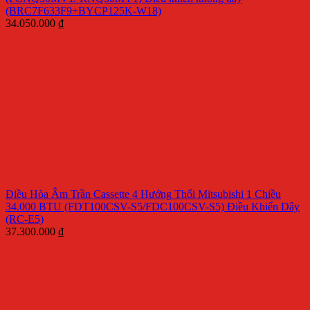
(BRC7F633F9+BYCP125K-W18)
34.050.000
₫
Điều Hòa Âm Trần Cassette 4 Hướng Thổi Mitsubishi 1 Chiều
34.000 BTU (FDT100CSV-S5/FDC100CSV-S5) Điều Khiển Dây
(RC-E5)
37.300.000
₫