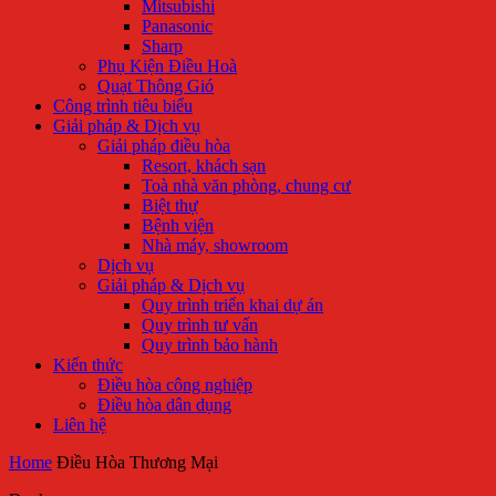
Mitsubishi
Panasonic
Sharp
Phụ Kiện Điều Hoà
Quạt Thông Gió
Công trình tiêu biểu
Giải pháp & Dịch vụ
Giải pháp điều hòa
Resort, khách sạn
Toà nhà văn phòng, chung cư
Biệt thự
Bệnh viện
Nhà máy, showroom
Dịch vụ
Giải pháp & Dịch vụ
Quy trình triển khai dự án
Quy trình tư vấn
Quy trình bảo hành
Kiến thức
Điều hòa công nghiệp
Điều hòa dân dụng
Liên hệ
Home
Điều Hòa Thương Mại