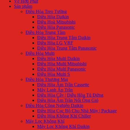
Về Hợp Phát
Sản phẩm
Điều Hòa Treo Tường
Điều Hòa Daikin
Điều Hoà Mitsubishi
Điều Hòa Panasonic
Điều Hòa Trung Tâm
Điều Hòa Trung Tâm Daikin
Điều Hòa LG VRF
Điều Hòa Trung Tâm Panasonic
Điều Hòa Multi
Điều Hòa Multi Daikin
Điều Hòa Multi Mitsubishi
Điều Hòa Multi Panasonic
Điều Hòa Multi S
Điều Hòa Thương Mại
Điều Hòa Âm Trần Cassette
Máy Lạnh Áp Trần
Điều Hòa Cây | Điều Hòa Tủ Đứng
Điều Hòa Âm Trần Nối Ống Gió
Điều Hòa Công Nghiệp Daikin
Điều Hòa Cục Bộ Cho Nhà Máy | Package
Điều Hòa Không Khí Chiller
Máy Lọc Không Khí
Máy Lọc Không Khí Daikin