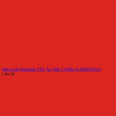
Dàn Lạnh Panasonic FSV Áp Trần 2 Chiều (S-56MT2E5A)
Liên hệ