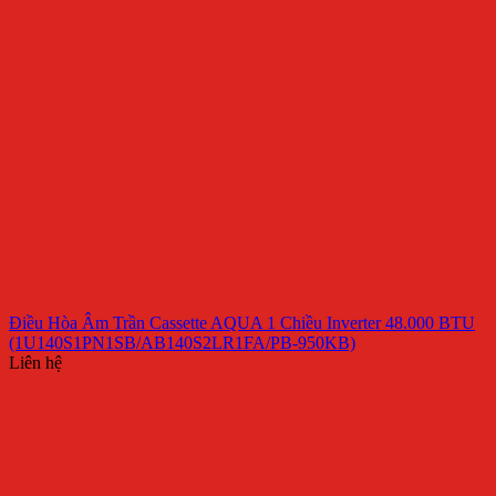
Điều Hòa Âm Trần Cassette AQUA 1 Chiều Inverter 48.000 BTU
(1U140S1PN1SB/AB140S2LR1FA/PB-950KB)
Liên hệ