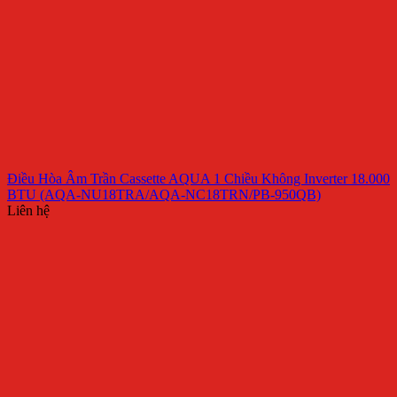
Điều Hòa Âm Trần Cassette AQUA 1 Chiều Không Inverter 18.000
BTU (AQA-NU18TRA/AQA-NC18TRN/PB-950QB)
Liên hệ