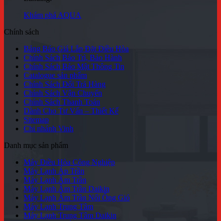
Khám phá AQUA
Chính sách
Bảng Báo Giá Lắp Đặt Điều Hòa
Chính Sách Bảo Trì, Bảo Hành
Chính Sách Bảo Mật Thông Tin
Catalogue sản phẩm
Chính Sách Đổi Trả Hàng
Chính Sách Vận Chuyển
Chính Sách Thanh Toán
Dành Cho Tư Vấn – Thiết Kế
Sitemap
Chi nhánh Vinh
Danh mục sản phẩm
Máy Điều Hòa Công Nghiệp
Máy Lạnh Áp Trần
Máy Lạnh Âm Trần
Máy Lạnh Âm Trần Daikin
Máy Lạnh Âm Trần Nối Ống Gió
Máy Lạnh Trung Tâm
Máy Lạnh Trung Tâm Daikin