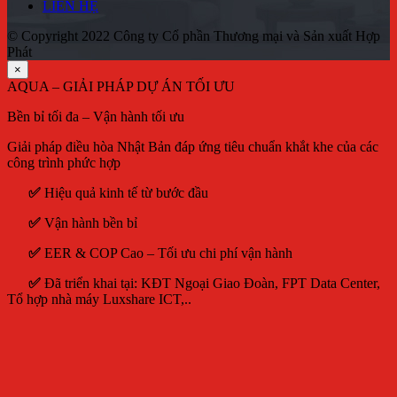
LIÊN HỆ
© Copyright 2022 Công ty Cổ phần Thương mại và Sản xuất Hợp
Phát
×
AQUA – GIẢI PHÁP DỰ ÁN TỐI ƯU
Bền bỉ tối đa – Vận hành tối ưu
Giải pháp điều hòa Nhật Bản đáp ứng tiêu chuẩn khắt khe của các
công trình phức hợp
✅
Hiệu quả kinh tế từ bước đầu
✅
Vận hành bền bỉ
✅
EER & COP Cao – Tối ưu chi phí vận hành
✅
Đã triển khai tại: KĐT Ngoại Giao Đoàn, FPT Data Center,
Tổ hợp nhà máy Luxshare ICT,..