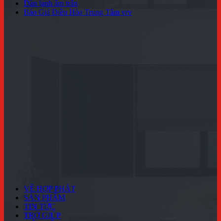
Dàn lạnh âm trần
Báo Giá Điều Hòa Trung Tâm vrv
VỀ HỢP PHÁT
SẢN PHẨM
TIN TỨC
TRỢ GIÚP