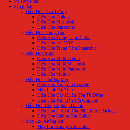
Về Hợp Phát
Sản phẩm
Điều Hòa Treo Tường
Điều Hòa Daikin
Điều Hoà Mitsubishi
Điều Hòa Panasonic
Điều Hòa Trung Tâm
Điều Hòa Trung Tâm Daikin
Điều Hòa LG VRF
Điều Hòa Trung Tâm Panasonic
Điều Hòa Multi
Điều Hòa Multi Daikin
Điều Hòa Multi Mitsubishi
Điều Hòa Multi Panasonic
Điều Hòa Multi S
Điều Hòa Thương Mại
Điều Hòa Âm Trần Cassette
Máy Lạnh Áp Trần
Điều Hòa Cây | Điều Hòa Tủ Đứng
Điều Hòa Âm Trần Nối Ống Gió
Điều Hòa Công Nghiệp Daikin
Điều Hòa Cục Bộ Cho Nhà Máy | Package
Điều Hòa Không Khí Chiller
Máy Lọc Không Khí
Máy Lọc Không Khí Daikin