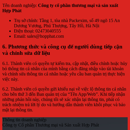
Tên doanh nghiệp:
Công ty cổ phần thương mại và sản xuất
Hợp Phát
Trụ sở chính: Tầng 1, tòa nhà Packexim, số 49 ngõ 15 An
Dương Vương, Phú Thượng, Tây Hồ, Hà Nội
Điện thoại: 02473040555
Email: sales@hopphat.com
6. Phương thức và công cụ để người dùng tiếp cận
và chỉnh sửa dữ liệu
6.1. Thành viên có quyền tự kiểm tra, cập nhật, điều chỉnh hoặc hủy
bỏ thông tin cá nhân của mình bằng cách đăng nhập vào tài khoản
và chỉnh sửa thông tin cá nhân hoặc yêu cầu ban quản trị thực hiện
việc này.
6.2. Thành viên có quyền gửi khiếu nại về việc lộ thông tin cá nhân
cho bên thứ 3 đến Ban quản trị của “Tên App/Web”. Khi tiếp nhận
những phản hồi này, chúng tôi sẽ xác nhận lại thông tin, phải có
trách nhiệm trả lời lý do và hướng dẫn thành viên khôi phục và bảo
mật lại thông tin.
Thông tin doanh nghiệp
Công ty Cổ phần Thương mại và Sản xuất Hợp Phát