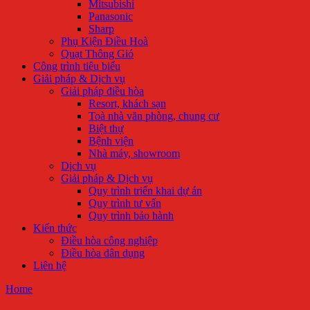
Mitsubishi
Panasonic
Sharp
Phụ Kiện Điều Hoà
Quạt Thông Gió
Công trình tiêu biểu
Giải pháp & Dịch vụ
Giải pháp điều hòa
Resort, khách sạn
Toà nhà văn phòng, chung cư
Biệt thự
Bệnh viện
Nhà máy, showroom
Dịch vụ
Giải pháp & Dịch vụ
Quy trình triển khai dự án
Quy trình tư vấn
Quy trình bảo hành
Kiến thức
Điều hòa công nghiệp
Điều hòa dân dụng
Liên hệ
Home