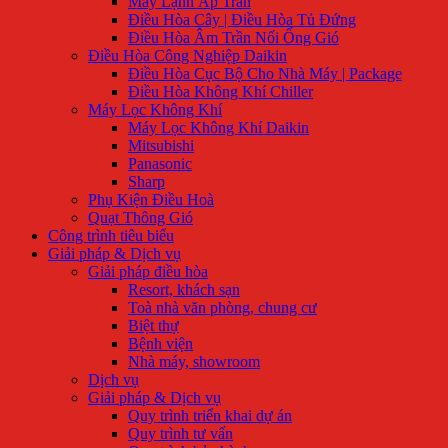
Máy Lạnh Áp Trần
Điều Hòa Cây | Điều Hòa Tủ Đứng
Điều Hòa Âm Trần Nối Ống Gió
Điều Hòa Công Nghiệp Daikin
Điều Hòa Cục Bộ Cho Nhà Máy | Package
Điều Hòa Không Khí Chiller
Máy Lọc Không Khí
Máy Lọc Không Khí Daikin
Mitsubishi
Panasonic
Sharp
Phụ Kiện Điều Hoà
Quạt Thông Gió
Công trình tiêu biểu
Giải pháp & Dịch vụ
Giải pháp điều hòa
Resort, khách sạn
Toà nhà văn phòng, chung cư
Biệt thự
Bệnh viện
Nhà máy, showroom
Dịch vụ
Giải pháp & Dịch vụ
Quy trình triển khai dự án
Quy trình tư vấn