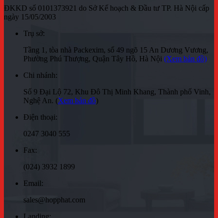
ĐKKD số 0101373921 do Sở Kế hoạch & Đầu tư TP. Hà Nội cấp
ngày 15/05/2003
Trụ sở:
Tầng 1, tòa nhà Packexim, số 49 ngõ 15 An Dương Vương,
Phường Phú Thượng, Quận Tây Hồ, Hà Nội
(Xem bản đồ)
Chi nhánh:
Số 9 Đại Lộ 72, Khu Đô Thị Minh Khang, Thành phố Vinh,
Nghệ An. (
Xem bản đồ
)
Điện thoại:
0247 3040 555
Fax:
(024) 3932 1899
Email:
sales@hopphat.com
Landing: