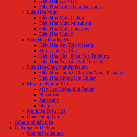
Điều Hòa LG VRF
Điều Hòa Trung Tâm Panasonic
Điều Hòa Multi
Điều Hòa Multi Daikin
Điều Hòa Multi Mitsubishi
Điều Hòa Multi Panasonic
Điều Hòa Multi S
Điều Hòa Thương Mại
Điều Hòa Âm Trần Cassette
Máy Lạnh Áp Trần
Điều Hòa Cây | Điều Hòa Tủ Đứng
Điều Hòa Âm Trần Nối Ống Gió
Điều Hòa Công Nghiệp Daikin
Điều Hòa Cục Bộ Cho Nhà Máy | Package
Điều Hòa Không Khí Chiller
Máy Lọc Không Khí
Máy Lọc Không Khí Daikin
Mitsubishi
Panasonic
Sharp
Phụ Kiện Điều Hoà
Quạt Thông Gió
Công trình tiêu biểu
Giải pháp & Dịch vụ
Giải pháp điều hòa