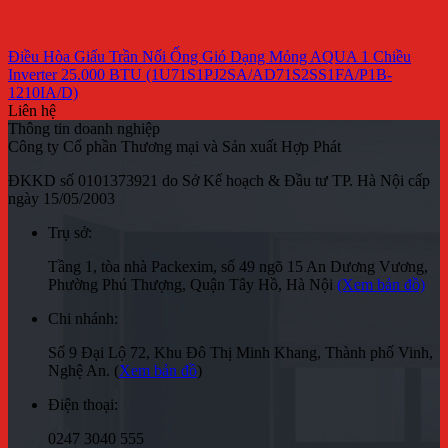
Điều Hòa Giấu Trần Nối Ống Gió Dạng Mỏng AQUA 1 Chiều
Inverter 25.000 BTU (1U71S1PJ2SA/AD71S2SS1FA/P1B-
1210IA/D)
Liên hệ
Thông tin doanh nghiệp
Công ty Cổ phần Thương mại và Sản xuất Hợp Phát
ĐKKD số 0101373921 do Sở Kế hoạch & Đầu tư TP. Hà Nội cấp
ngày 15/05/2003
Trụ sở:
Tầng 1, tòa nhà Packexim, số 49 ngõ 15 An Dương Vương,
Phường Phú Thượng, Quận Tây Hồ, Hà Nội
(Xem bản đồ)
Chi nhánh:
Số 9 Đại Lộ 72, Khu Đô Thị Minh Khang, Thành phố Vinh,
Nghệ An. (
Xem bản đồ
)
Điện thoại:
0247 3040 555