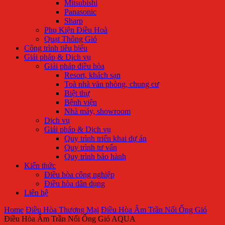
Mitsubishi
Panasonic
Sharp
Phụ Kiện Điều Hoà
Quạt Thông Gió
Công trình tiêu biểu
Giải pháp & Dịch vụ
Giải pháp điều hòa
Resort, khách sạn
Toà nhà văn phòng, chung cư
Biệt thự
Bệnh viện
Nhà máy, showroom
Dịch vụ
Giải pháp & Dịch vụ
Quy trình triển khai dự án
Quy trình tư vấn
Quy trình bảo hành
Kiến thức
Điều hòa công nghiệp
Điều hòa dân dụng
Liên hệ
Home
Điều Hòa Thương Mại
Điều Hòa Âm Trần Nối Ống Gió
Điều Hòa Âm Trần Nối Ống Gió AQUA