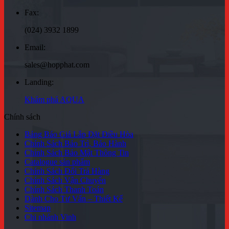
Fax:
(024) 3932 1899
Email:
sales@hopphat.com
Landing:
Khám phá AQUA
Chính sách
Bảng Báo Giá Lắp Đặt Điều Hòa
Chính Sách Bảo Trì, Bảo Hành
Chính Sách Bảo Mật Thông Tin
Catalogue sản phẩm
Chính Sách Đổi Trả Hàng
Chính Sách Vận Chuyển
Chính Sách Thanh Toán
Dành Cho Tư Vấn – Thiết Kế
Sitemap
Chi nhánh Vinh