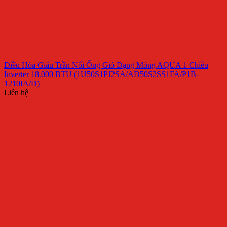
Điều Hòa Giấu Trần Nối Ống Gió Dạng Mỏng AQUA 1 Chiều
Inverter 18.000 BTU (1U50S1PJ2SA/AD50S2SS1FA/P1B-
1210IA/D)
Liên hệ