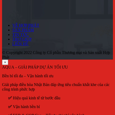
VỀ HỢP PHÁT
SẢN PHẨM
TIN TỨC
TRỢ GIÚP
LIÊN HỆ
© Copyright 2022 Công ty Cổ phần Thương mại và Sản xuất Hợp
Phát
×
AQUA – GIẢI PHÁP DỰ ÁN TỐI ƯU
Bền bỉ tối đa – Vận hành tối ưu
Giải pháp điều hòa Nhật Bản đáp ứng tiêu chuẩn khắt khe của các
công trình phức hợp
✅
Hiệu quả kinh tế từ bước đầu
✅
Vận hành bền bỉ