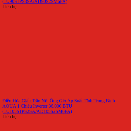
(1U90S1PS3SA/AD90S2SM6FA)
Liên hệ
Điều Hòa Giấu Trần Nối Ống Gió Áp Suất Tĩnh Trung Bình
AQUA 1 Chiều Inverter 36.000 BTU
(1U105S1PS2SA/AD105S2SM6FA)
Liên hệ