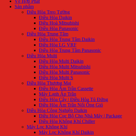
Về Hợp Phát
Sản phẩm
Điều Hòa Treo Tường
Điều Hòa Daikin
Điều Hoà Mitsubishi
Điều Hòa Panasonic
Điều Hòa Trung Tâm
Điều Hòa Trung Tâm Daikin
Điều Hòa LG VRF
Điều Hòa Trung Tâm Panasonic
Điều Hòa Multi
Điều Hòa Multi Daikin
Điều Hòa Multi Mitsubishi
Điều Hòa Multi Panasonic
Điều Hòa Multi S
Điều Hòa Thương Mại
Điều Hòa Âm Trần Cassette
Máy Lạnh Áp Trần
Điều Hòa Cây | Điều Hòa Tủ Đứng
Điều Hòa Âm Trần Nối Ống Gió
Điều Hòa Công Nghiệp Daikin
Điều Hòa Cục Bộ Cho Nhà Máy | Package
Điều Hòa Không Khí Chiller
Máy Lọc Không Khí
Máy Lọc Không Khí Daikin