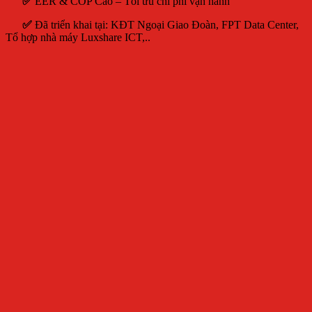
✅
EER & COP Cao – Tối ưu chi phí vận hành
✅
Đã triển khai tại: KĐT Ngoại Giao Đoàn, FPT Data Center,
Tổ hợp nhà máy Luxshare ICT,..