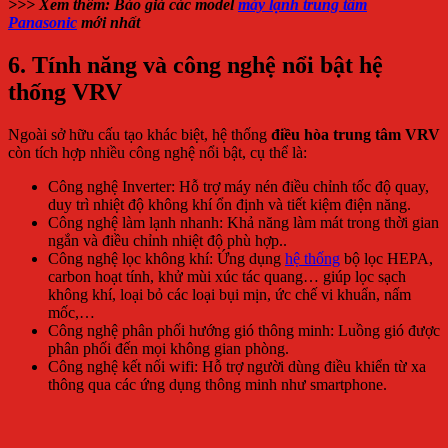
>>> Xem thêm: Báo giá các model
máy lạnh trung tâm
Panasonic
mới nhất
6. Tính năng và công nghệ nổi bật
hệ
thống VRV
Ngoài sở hữu cấu tạo khác biệt, hệ thống
điều hòa trung tâm
VRV
còn tích hợp nhiều công nghệ nổi bật, cụ thể là:
Công nghệ Inverter: Hỗ trợ máy nén điều chỉnh tốc độ quay,
duy trì nhiệt độ không khí ổn định và tiết kiệm điện năng.
Công nghệ làm lạnh nhanh: Khả năng làm mát trong thời gian
ngắn và điều chỉnh nhiệt độ phù hợp..
Công nghệ lọc không khí: Ứng dụng
hệ thống
bộ lọc HEPA,
carbon hoạt tính, khử mùi xúc tác quang… giúp lọc sạch
không khí, loại bỏ các loại bụi mịn, ức chế vi khuẩn, nấm
mốc,…
Công nghệ phân phối hướng gió thông minh: Luồng gió được
phân phối đến mọi không gian phòng.
Công nghệ kết nối wifi: Hỗ trợ người dùng điều khiển từ xa
thông qua các ứng dụng thông minh như smartphone.