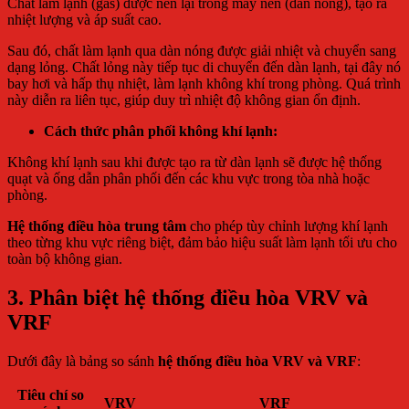
Chất làm lạnh (gas) được nén lại trong máy nén (dàn nóng), tạo ra
nhiệt lượng và áp suất cao.
Sau đó, chất làm lạnh qua dàn nóng được giải nhiệt và chuyển sang
dạng lỏng. Chất lỏng này tiếp tục di chuyển đến dàn lạnh, tại đây nó
bay hơi và hấp thụ nhiệt, làm lạnh không khí trong phòng. Quá trình
này diễn ra liên tục, giúp duy trì nhiệt độ không gian ổn định.
Cách thức phân phối không khí lạnh:
Không khí lạnh sau khi được tạo ra từ dàn lạnh sẽ được hệ thống
quạt và ống dẫn phân phối đến các khu vực trong tòa nhà hoặc
phòng.
Hệ thống điều hòa trung tâm
cho phép tùy chỉnh lượng khí lạnh
theo từng khu vực riêng biệt, đảm bảo hiệu suất làm lạnh tối ưu cho
toàn bộ không gian.
3. Phân biệt hệ thống điều hòa VRV và
VRF
Dưới đây là bảng so sánh
hệ thống điều hòa VRV và VRF
:
Tiêu chí so
VRV
VRF