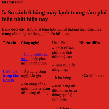
tại Hợp Phát
5. So sánh 6 hãng máy lạnh trung tâm phổ
biến nhất hiện nay
Bảng dưới đây, Hợp Phát tổng hợp một số thương hiệu
điều hòa
trung tâm
được sử dụng phổ biến hiện nay.
Tiêu chí
Công nghệ
Ưu điểm
Nhược điểm
– Thiết kế sản
phẩm có tính
–
Công nghệ cảm
thẩm mỹ cao.
quang
giúp phát
hiện người dùng.
– Tiêu thụ điện
năng thấp.
Điều hoà
– Áp dụng công
trung tâm
– Giá thành cao
nghệ đảo gió.
– Ít hư hỏng.
Daikin
– Sử dụng công
– Khả năng điều
nghệ Inverter giảm
điều khiển từ xa
điện năng tiêu thụ
thông qua bộ
cảm biến.
– Tích hợp công