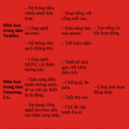
– Hệ thống điều
chỉnh nhiệt linh
– Hoạt động với
hoạt.
công suất cao.
Điều hoà
– Tạo tiếng ồn
– Công nghệ
– Khả năng làm
trung tâm
khi hoạt động.
Inverter.
mát nhanh.
Toshiba
– Hệ thống làm
– Tiết kiệm điện.
sạch không khí.
– Công nghệ
– Thiết kế nhỏ
HEPA, cải thiện
gọn, tiết kiệm
không khí.
diện tích.
– Tính năng điều
Điều hoà
– Chống gỉ, ăn
khiển thông minh,
trung tâm
– Công suất hoạt
mòn.
từ xa với các thiết
Samsung,
động thấp.
bị di động.
LG
– Tuổi thọ cao.
– Áp dụng công
– Chế độ vận
nghệ Inverter, tiêu
hành êm ái.
hao điện năng thấp.