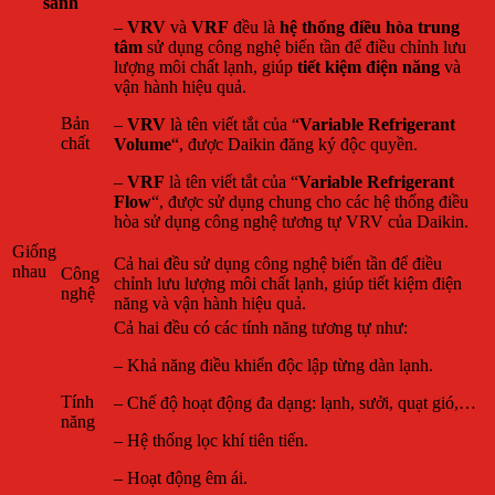
sánh
–
VRV
và
VRF
đều là
hệ thống điều hòa trung
tâm
sử dụng công nghệ biến tần để điều chỉnh lưu
lượng môi chất lạnh, giúp
tiết kiệm điện năng
và
vận hành hiệu quả.
Bản
–
VRV
là tên viết tắt của “
Variable Refrigerant
chất
Volume
“, được Daikin đăng ký độc quyền.
–
VRF
là tên viết tắt của “
Variable Refrigerant
Flow
“, được sử dụng chung cho các hệ thống điều
hòa sử dụng công nghệ tương tự VRV của Daikin.
Giống
Cả hai đều sử dụng công nghệ biến tần để điều
nhau
Công
chỉnh lưu lượng môi chất lạnh, giúp tiết kiệm điện
nghệ
năng và vận hành hiệu quả.
Cả hai đều có các tính năng tương tự như:
– Khả năng điều khiển độc lập từng dàn lạnh.
Tính
– Chế độ hoạt động đa dạng: lạnh, sưởi, quạt gió,…
năng
– Hệ thống lọc khí tiên tiến.
– Hoạt động êm ái.