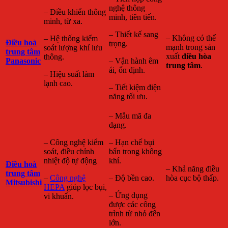
nghệ thông
– Điều khiển thông
minh, tiên tiến.
minh, từ xa.
– Thiết kế sang
– Không có thế
– Hệ thống kiểm
Điều hoà
trọng.
mạnh trong sản
soát lượng khí lưu
trung tâm
xuất
điều hòa
thông.
Panasonic
– Vận hành êm
trung tâm
.
ái, ổn định.
– Hiệu suất làm
lạnh cao.
– Tiết kiệm điện
năng tối ưu.
– Mẫu mã đa
dạng.
– Công nghệ kiểm
– Hạn chế bụi
soát, điều chỉnh
bẩn trong không
nhiệt độ tự động
khí.
Điều hoà
– Khả năng điều
trung tâm
–
Công nghệ
– Độ bền cao.
hòa cục bộ thấp.
Mitsubishi
HEPA
giúp lọc bụi,
– Ứng dụng
vi khuẩn.
được các công
trình từ nhỏ đến
lớn.