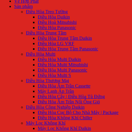
Về Hợp Phát
Sản phẩm
Điều Hòa Treo Tường
Điều Hòa Daikin
Điều Hoà Mitsubishi
Điều Hòa Panasonic
Điều Hòa Trung Tâm
Điều Hòa Trung Tâm Daikin
Điều Hòa LG VRF
Điều Hòa Trung Tâm Panasonic
Điều Hòa Multi
Điều Hòa Multi Daikin
Điều Hòa Multi Mitsubishi
Điều Hòa Multi Panasonic
Điều Hòa Multi S
Điều Hòa Thương Mại
Điều Hòa Âm Trần Cassette
Máy Lạnh Áp Trần
Điều Hòa Cây | Điều Hòa Tủ Đứng
Điều Hòa Âm Trần Nối Ống Gió
Điều Hòa Công Nghiệp Daikin
Điều Hòa Cục Bộ Cho Nhà Máy | Package
Điều Hòa Không Khí Chiller
Máy Lọc Không Khí
Máy Lọc Không Khí Daikin