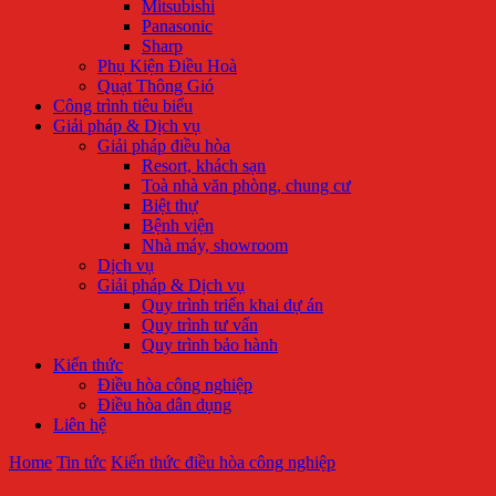
Mitsubishi
Panasonic
Sharp
Phụ Kiện Điều Hoà
Quạt Thông Gió
Công trình tiêu biểu
Giải pháp & Dịch vụ
Giải pháp điều hòa
Resort, khách sạn
Toà nhà văn phòng, chung cư
Biệt thự
Bệnh viện
Nhà máy, showroom
Dịch vụ
Giải pháp & Dịch vụ
Quy trình triển khai dự án
Quy trình tư vấn
Quy trình bảo hành
Kiến thức
Điều hòa công nghiệp
Điều hòa dân dụng
Liên hệ
Home
Tin tức
Kiến thức điều hòa công nghiệp