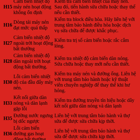
Cảm biến nhiệt độ
Kiểm tra cảm biến nhiệt của máy nén.
H15
máy nén hoạt động
Sau đó, tiến hành sửa chữa hoặc thay thế
không ổn định
nếu cần thiết.
Kiểm tra block điều hòa. Hãy liên hệ với
Dòng tải máy nén
H16
trung tâm bảo hành điều hòa hoặc dịch
đạt mức quá thấp
vụ sửa chữa để được khắc phục.
Cảm biến nhiệt độ
Kiểm tra trị số cảm biến hoặc rắc cắm
H27
ngoài trời hoạt động
lỏng.
bất thường
Cảm biến nhiệt độ
Kiểm tra nhiệt độ cảm biến dàn nóng.
H28
dàn ngoài trời hoạt
Sửa chữa hoặc thay mới nếu cần thiết.
động bất thường.
Kiểm tra máy nén và đường ống. Liên hệ
Lỗi cảm biến nhiệt
với trung tâm bảo hành hoặc kỹ thuật
H30
độ của đầu đẩy máy
viên chuyên nghiệp để thay thế khi hư
nén.
hỏng.
Kết nối giữa dàn
Kiểm tra đường truyền tín hiệu hoặc dây
H33
nóng và dàn lạnh
kết nối giữa dàn nóng và dàn lạnh
gặp lỗi
Đường nước ngưng
Liên hệ với trung tâm bảo hành và thợ
H35
bị dốc ngược
sửa để được sửa chữa kịp thời.
Lỗi cảm biến
Liên hệ với trung tâm bảo hành và thợ
H36
đường gas hoạt
sửa để được sửa chữa kịp thời.
động bất thường.