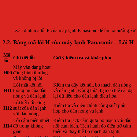
Xác định mã lỗi F của máy lạnh Panasonic để tìm ra hướng xử 
2.2. Bảng mã lỗi H của máy lạnh Panasonic – Lỗi H
Mã
Chi tiết lỗi
Gợi ý kiểm tra và khắc phục
lỗi
Máy vẫn đang hoạt
H00
động bình thường
và không bị lỗi
Lỗi mất kết nối
Kiểm tra dây kết nối, bo mạch dàn nóng
H11
thông tin của dàn
và dàn lạnh. Đồng thời, bạn có thể cài đặt
nóng và dàn lạnh.
lại dữ liệu cho dàn lạnh điều hòa.
Lỗi kết nối công
Kiểm tra và điều chỉnh công suất phù
H12
suất của dàn lạnh
hợp cho dàn nóng và lạnh.
với dàn nóng.
Lỗi cảm biến nhiệt
Kiểm tra jack cắm giữa bo mạch với đầu
H14
độ trong không
nối cảm biến. Tiến hành đo điện trở cảm
gian
biến và thay thế bo mạch dàn lạnh.