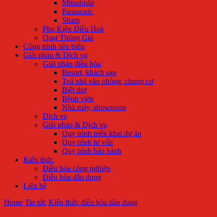
Mitsubishi
Panasonic
Sharp
Phụ Kiện Điều Hoà
Quạt Thông Gió
Công trình tiêu biểu
Giải pháp & Dịch vụ
Giải pháp điều hòa
Resort, khách sạn
Toà nhà văn phòng, chung cư
Biệt thự
Bệnh viện
Nhà máy, showroom
Dịch vụ
Giải pháp & Dịch vụ
Quy trình triển khai dự án
Quy trình tư vấn
Quy trình bảo hành
Kiến thức
Điều hòa công nghiệp
Điều hòa dân dụng
Liên hệ
Home
Tin tức
Kiến thức điều hòa dân dụng