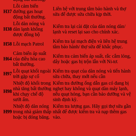
Lỗi cảm biến
Liên hệ với trung tâm bảo hành và thợ
H37
đường gas hoạt
sửa để được sửa chữa kịp thời.
động bất thường.
Lỗi dàn nóng và
Kiểm tra lại cài đặt của dàn nóng dàn/
H38
dàn lạnh không
lạnh và reset lại sao cho chính xác.
được đồng bộ
Kiểm tra lại mạch điện và liên hệ trung
H58
Lỗi mạch Patrol
tâm bảo hành/ thợ sửa để khắc phục.
Cảm biến áp suất
Kiểm tra cảm biến áp suất, rắc cắm lỏng,
H64
của điều hòa cao
dây hoặc gas bị trộn lẫn với Ni-tơ.
bất thường.
Lỗi quạt khối ngoài
Kiểm tra quạt của dàn nóng và tiến hành
H97
trời gặp sự cố
sửa chữa, thay mới nếu cần
Nhiệt độ khối trong
Kiểm tra đường ống dẫn gas có đang bị
nhà tăng bất thường
nghẹt hay không và quạt dàn máy lạnh,
H98
khi chạy chế độ
nếu quạt hỏng, bạn cần bảo dưỡng và vệ
sưởi ấm.
sinh định kỳ.
Nhiệt độ dàn nóng
Kiểm tra lượng gas. Hãy gọi thợ sửa gần
H99
trong nhà giảm thấp
nhất để được kiểm tra và nạp thêm gas
hoặc bị đóng băng.
vào.