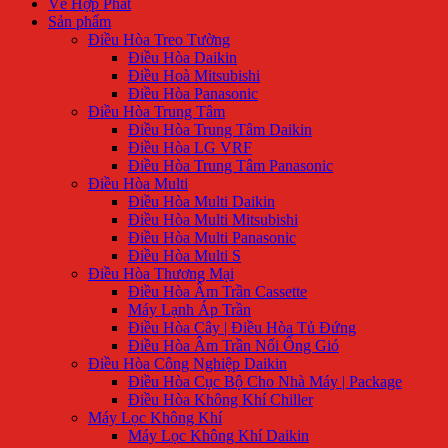
Về Hợp Phát
Sản phẩm
Điều Hòa Treo Tường
Điều Hòa Daikin
Điều Hoà Mitsubishi
Điều Hòa Panasonic
Điều Hòa Trung Tâm
Điều Hòa Trung Tâm Daikin
Điều Hòa LG VRF
Điều Hòa Trung Tâm Panasonic
Điều Hòa Multi
Điều Hòa Multi Daikin
Điều Hòa Multi Mitsubishi
Điều Hòa Multi Panasonic
Điều Hòa Multi S
Điều Hòa Thương Mại
Điều Hòa Âm Trần Cassette
Máy Lạnh Áp Trần
Điều Hòa Cây | Điều Hòa Tủ Đứng
Điều Hòa Âm Trần Nối Ống Gió
Điều Hòa Công Nghiệp Daikin
Điều Hòa Cục Bộ Cho Nhà Máy | Package
Điều Hòa Không Khí Chiller
Máy Lọc Không Khí
Máy Lọc Không Khí Daikin