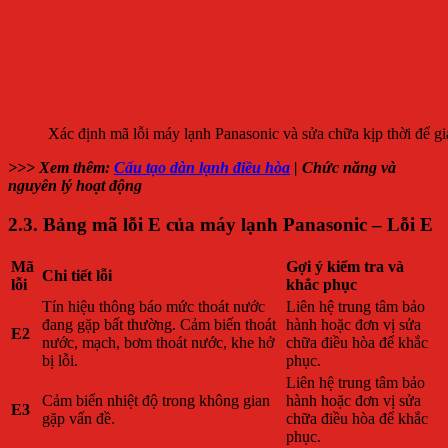
Xác định mã lỗi máy lạnh Panasonic và sửa chữa kịp thời để gi
>>> Xem thêm:
Cấu tạo dàn lạnh điều hòa
| Chức năng và
nguyên lý hoạt động
2.3. Bảng mã lỗi E của máy lạnh Panasonic – Lỗi E
Mã
Gợi ý kiểm tra và
Chi tiết lỗi
lỗi
khắc phục
Tín hiệu thông báo mức thoát nước
Liên hệ trung tâm bảo
đang gặp bất thường. Cảm biến thoát
hành hoặc đơn vị sửa
E2
nước, mạch, bơm thoát nước, khe hở
chữa điều hòa để khắc
bị lỗi.
phục.
Liên hệ trung tâm bảo
Cảm biến nhiệt độ trong không gian
hành hoặc đơn vị sửa
E3
gặp vấn đề.
chữa điều hòa để khắc
phục.