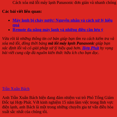
Cách xóa mã lỗi máy lạnh Panasonic đơn giản và nhanh chóng
Các bài viết liên quan:
Máy lạnh bị chảy nước| Nguyên nhân và cách xử lý hiệu
quả
Remote đa năng máy lạnh và những điều cần lưu ý
Vừa rồi là những thông tin cơ bản giúp bạn tìm ra cách kiểm tra và
xóa mã lỗi, đồng thời bảng
mã lỗi máy lạnh Panasonic
giúp bạn
xác định lỗi và có giải pháp xử lý hiệu quả hơn.
Hợp Phát
hy vọng
bài viết cung cấp đủ nguồn kiến thức hữu ích cho bạn đọc.
Trần Xuân Bách
Anh Trần Xuân Bách hiện đang đảm nhiệm vai trò Phó Tổng Giám
Đốc tại Hợp Phát. Với kinh nghiệm 15 năm làm việc trong lĩnh vực
điện lạnh, anh Bách là một trong những chuyên gia tư vấn điều hòa
xuất sắc nhất của chúng tôi.