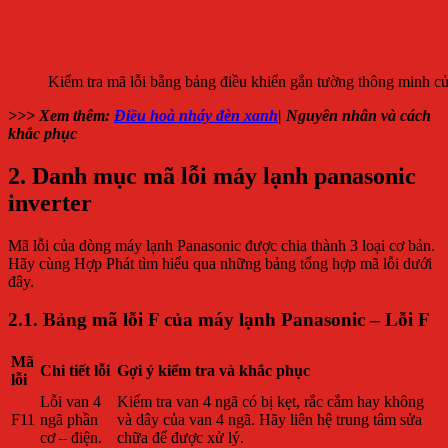
Kiểm tra mã lỗi bằng bảng điều khiển gắn tường thông minh c
>>> Xem thêm:
Điều hoà nháy đèn xanh
| Nguyên nhân và cách
khắc phục
2. Danh mục mã lỗi máy lạnh panasonic
inverter
Mã lỗi của dòng máy lạnh Panasonic được chia thành 3 loại cơ bản.
Hãy cùng Hợp Phát tìm hiểu qua những bảng tổng hợp mã lỗi dưới
đây.
2.1. Bảng mã lỗi F của máy lạnh Panasonic – Lỗi F
Mã
Chi tiết lỗi
Gợi ý kiểm tra và khắc phục
lỗi
Lỗi van 4
Kiểm tra van 4 ngã có bị kẹt, rắc cắm hay không
F11
ngã phần
và dây của van 4 ngã. Hãy liên hệ trung tâm sửa
cơ – điện.
chữa để được xử lý.