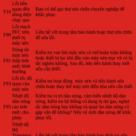
Lỗi liên
quan đến
Bạn có thể gọi thợ sửa chữa chuyên nghiệp để
F16
dòng điện
khắc phục.
chạy qua
Lỗi mạch
PFC trên
Liên hệ với trung tâm bảo hành hoặc thợ sửa chữa
F90
thiết bị
để sửa lỗi.
máy nén
Dòng tải
Kiểm tra van hút máy nén có mở hoàn toàn không
máy nén
hoặc thiết bị lọc khí đầu vào máy nén trục vít có bị
F91
thấp hơn
tắc nghẽn không. Sau đó, hãy tiến hành thay mới
mức bình
nếu cần thiết.
thường
Lỗi tốc độ
Kiểm tra hoạt động máy nén và tiến hành sửa
F93
quay của
chữa hoặc thay thế máy nén điều hòa nếu cần thiết
máy nén
Nhiệt độ
Kiểm tra vị trí dàn nóng, cảm biến nhiệt độ dàn
dàn nóng
nóng, kiểm tra hệ thống có đang bị dư gas, nghẹt
F95
cao hơn
tắc dàn nóng hay không và quạt/ bo dàn nóng có
mức cho
gặp vấn đề không? Nên vệ sinh dàn nóng để khắc
phép
phục lỗi.
Nhiệt độ
Bộ
Transistor
Liên hệ với trung tâm bảo hành hay dịch vụ sửa