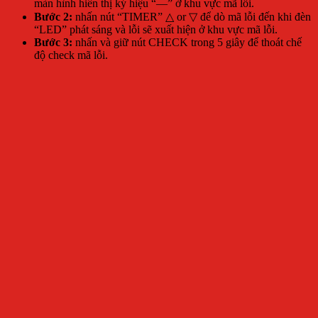
màn hình hiển thị ký hiệu “—” ở khu vực mã lỗi.
Bước 2:
nhấn nút “TIMER” △ or ▽ để dò mã lỗi đến khi đèn
“LED” phát sáng và lỗi sẽ xuất hiện ở khu vực mã lỗi.
Bước 3:
nhấn và giữ nút CHECK trong 5 giây để thoát chế
độ check mã lỗi.