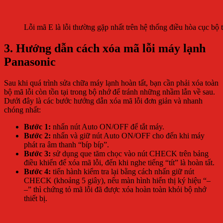
Lỗi mã E là lỗi thường gặp nhất trên hệ thống điều hòa cục bộ
3. Hướng dẫn cách xóa mã lỗi máy lạnh
Panasonic
Sau khi quá trình sửa chữa máy lạnh hoàn tất, bạn cần phải xóa toàn
bộ mã lỗi còn tồn tại trong bộ nhớ để tránh những nhầm lẫn về sau.
Dưới đây là các bước hướng dẫn xóa mã lỗi đơn giản và nhanh
chóng nhất:
Bước 1:
nhấn nút Auto ON/OFF để tắt máy.
Bước 2:
nhấn và giữ nút Auto ON/OFF cho đến khi máy
phát ra âm thanh “bíp bíp”.
Bước 3:
sử dụng que tăm chọc vào nút CHECK trên bảng
điều khiển để xóa mã lỗi, đến khi nghe tiếng “tít” là hoàn tất.
Bước 4:
tiến hành kiểm tra lại bằng cách nhấn giữ nút
CHECK (khoảng 5 giây), nếu màn hình hiển thị ký hiệu “–
–” thì chứng tỏ mã lỗi đã được xóa hoàn toàn khỏi bộ nhớ
thiết bị.