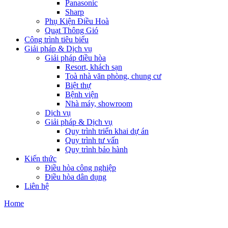
Panasonic
Sharp
Phụ Kiện Điều Hoà
Quạt Thông Gió
Công trình tiêu biểu
Giải pháp & Dịch vụ
Giải pháp điều hòa
Resort, khách sạn
Toà nhà văn phòng, chung cư
Biệt thự
Bệnh viện
Nhà máy, showroom
Dịch vụ
Giải pháp & Dịch vụ
Quy trình triển khai dự án
Quy trình tư vấn
Quy trình bảo hành
Kiến thức
Điều hòa công nghiệp
Điều hòa dân dụng
Liên hệ
Home