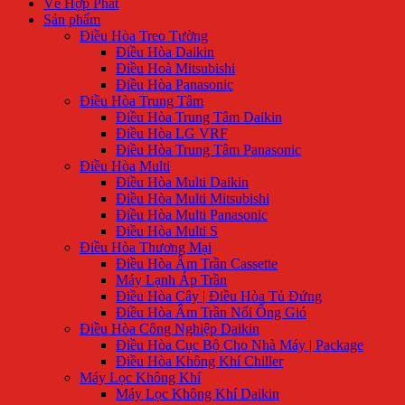
Về Hợp Phát
Sản phẩm
Điều Hòa Treo Tường
Điều Hòa Daikin
Điều Hoà Mitsubishi
Điều Hòa Panasonic
Điều Hòa Trung Tâm
Điều Hòa Trung Tâm Daikin
Điều Hòa LG VRF
Điều Hòa Trung Tâm Panasonic
Điều Hòa Multi
Điều Hòa Multi Daikin
Điều Hòa Multi Mitsubishi
Điều Hòa Multi Panasonic
Điều Hòa Multi S
Điều Hòa Thương Mại
Điều Hòa Âm Trần Cassette
Máy Lạnh Áp Trần
Điều Hòa Cây | Điều Hòa Tủ Đứng
Điều Hòa Âm Trần Nối Ống Gió
Điều Hòa Công Nghiệp Daikin
Điều Hòa Cục Bộ Cho Nhà Máy | Package
Điều Hòa Không Khí Chiller
Máy Lọc Không Khí
Máy Lọc Không Khí Daikin