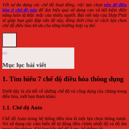
Với sự đa dạng các chế độ hoạt động, việc lựa chọn
nên để điều
hòa ở chế độ nào
để đạt hiệu quả sử dụng cao và tiết kiệm điện
năng luôn là thắc mắc của nhiều người. Bài viết này của Hợp Phát
sẽ giúp bạn giải đáp vấn đề này, đồng thời chia sẻ cách lựa chọn
chế độ điều hòa tối ưu cho từng trường hợp cụ thể.
Mục lục bài viết
1.
Tìm hiểu 7 chế độ điều hòa thông dụng
Dưới đây là chi tiết về những chế độ và công dụng của chúng trong
điều hòa, mời bạn tham khảo:
1.1. Chế độ Auto
Chế độ Auto trong hệ thống điều hòa là một lựa chọn thông minh.
Nó sử dụng các cảm biến để tự động điều chỉnh nhiệt độ và độ ẩm
trong căn phòng. Khi bạn bật chế độ Auto, hệ thống sẽ: