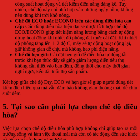
công suất hoạt động và tiết kiệm điện năng đáng kể. Tuy
nhiên, chế độ này chỉ phù hợp vào những ngày nồm, không
nên dùng khi trời khô nóng.
Chế độ ECO hoặc ECONO trên các dòng điều hòa cao
cấp:
Các dòng điều hòa hiện đại sẽ được tích hợp chế độ
ECO/ECONO giúp tiết kiệm năng lượng bằng cách tự động
dừng hoạt động khi nhiệt độ phòng đạt mức cài đặt. Khi nhiệt
độ phòng tăng lên 1–2 độ C, máy sẽ tự động hoạt động lại,
giữ không gian dễ chịu mà không hao phí điện năng.
Chế độ hẹn giờ:
Cài đặt hẹn giờ để điều hòa tự động tắt
trước khi bạn thức dậy sẽ giúp giảm lượng điện tiêu thụ
không cần thiết vào ban đêm, đồng thời cho máy thời gian
nghỉ ngơi, kéo dài tuổi thọ sản phẩm.
Kết hợp giữa chế độ Dry, ECO và hẹn giờ sẽ giúp người dùng tiết
kiệm điện hiệu quả mà vẫn đảm bảo không gian thoáng mát, dễ chịu
suốt đêm.
5. Tại sao cần phải lựa chọn chế độ điều
hòa?
Việc lựa chọn chế độ điều hòa phù hợp không chỉ giúp tạo ra môi
trường sống và làm việc thoải mái mà còn có tác động đến sức khỏe
và hiệu quả sử dụng năng lượng.