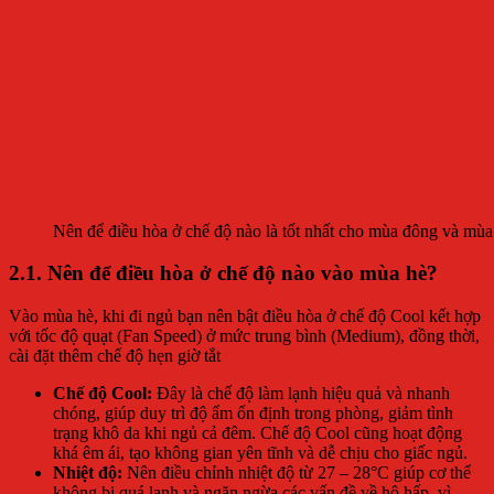
Nên để điều hòa ở chế độ nào là tốt nhất cho mùa đông và mùa
2.1. Nên để điều hòa ở chế độ nào vào mùa hè?
Vào mùa hè, khi đi ngủ bạn nên bật điều hòa ở chế độ Cool kết hợp
với tốc độ quạt (Fan Speed) ở mức trung bình (Medium), đồng thời,
cài đặt thêm chế độ hẹn giờ tắt
Chế độ Cool:
Đây là chế độ làm lạnh hiệu quả và nhanh
chóng, giúp duy trì độ ẩm ổn định trong phòng, giảm tình
trạng khô da khi ngủ cả đêm. Chế độ Cool cũng hoạt động
khá êm ái, tạo không gian yên tĩnh và dễ chịu cho giấc ngủ.
Nhiệt độ:
Nên điều chỉnh nhiệt độ từ 27 – 28°C giúp cơ thể
không bị quá lạnh và ngăn ngừa các vấn đề về hô hấp, vì