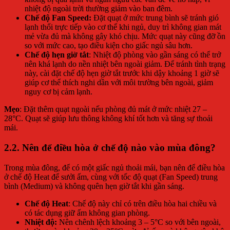
nhiệt độ ngoài trời thường giảm vào ban đêm.
Chế độ Fan Speed:
Đặt quạt ở mức trung bình sẽ tránh gió
lạnh thổi trực tiếp vào cơ thể khi ngủ, duy trì không gian mát
mẻ vừa đủ mà không gây khó chịu. Mức quạt này cũng đỡ ồn
so với mức cao, tạo điều kiện cho giấc ngủ sâu hơn.
Chế độ hẹn giờ tắt
: Nhiệt độ phòng vào gần sáng có thể trở
nên khá lạnh do nền nhiệt bên ngoài giảm. Để tránh tình trạng
này, cài đặt chế độ hẹn giờ tắt trước khi dậy khoảng 1 giờ sẽ
giúp cơ thể thích nghi dần với môi trường bên ngoài, giảm
nguy cơ bị cảm lạnh.
Mẹo
: Đặt thêm quạt ngoài nếu phòng đủ mát ở mức nhiệt 27 –
28°C. Quạt sẽ giúp lưu thông không khí tốt hơn và tăng sự thoải
mái.
2.2.
Nên để điều hòa ở chế độ nào vào mùa đông?
Trong mùa đông, để có một giấc ngủ thoải mái, bạn nên để điều hòa
ở chế độ Heat để sưởi ấm, cùng với tốc độ quạt (Fan Speed) trung
bình (Medium) và không quên hẹn giờ tắt khi gần sáng.
Chế độ Heat
: Chế độ này chỉ có trên điều hòa hai chiều và
có tác dụng giữ ấm không gian phòng.
Nhiệt độ:
Nên chênh lệch khoảng 3 – 5°C so với bên ngoài,