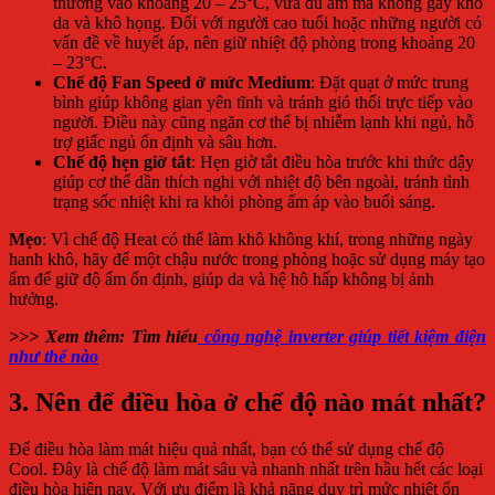
thường vào khoảng 20 – 25°C, vừa đủ ấm mà không gây khô
da và khô họng. Đối với người cao tuổi hoặc những người có
vấn đề về huyết áp, nên giữ nhiệt độ phòng trong khoảng 20
– 23°C.
Chế độ Fan Speed ở mức Medium
: Đặt quạt ở mức trung
bình giúp không gian yên tĩnh và tránh gió thổi trực tiếp vào
người. Điều này cũng ngăn cơ thể bị nhiễm lạnh khi ngủ, hỗ
trợ giấc ngủ ổn định và sâu hơn.
Chế độ hẹn giờ tắt
: Hẹn giờ tắt điều hòa trước khi thức dậy
giúp cơ thể dần thích nghi với nhiệt độ bên ngoài, tránh tình
trạng sốc nhiệt khi ra khỏi phòng ấm áp vào buổi sáng.
Mẹo
: Vì chế độ Heat có thể làm khô không khí, trong những ngày
hanh khô, hãy để một chậu nước trong phòng hoặc sử dụng máy tạo
ẩm để giữ độ ẩm ổn định, giúp da và hệ hô hấp không bị ảnh
hưởng.
>>> Xem thêm: Tìm hiểu
công nghệ inverter giúp tiết kiệm điện
như thế nào
3. Nên để điều hòa ở chế độ nào mát nhất?
Để điều hòa làm mát hiệu quả nhất, bạn có thể sử dụng chế độ
Cool. Đây là chế độ làm mát sâu và nhanh nhất trên hầu hết các loại
điều hòa hiện nay. Với ưu điểm là khả năng duy trì mức nhiệt ổn