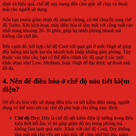
định và hiệu quả, chế độ này mang đến cảm giác dễ chịu và thoải
mái cho người sử dụng.
Nếu bạn muốn giảm nhiệt độ nhanh chóng, có thể chuyển sang chế
độ Turbo. Khi kích hoạt, máy điều hòa sẽ làm mát với công suất cao
nhất trong khoảng 20–30 phút, giúp hạ nhiệt phòng nhanh mà
không cần chờ lâu.
Bên cạnh đó, kết hợp chế độ Cool với quạt gió ở mức High sẽ giúp
đẩy luồng khí lạnh lan tỏa nhanh hơn khắp không gian phòng. Tùy
thuộc vào nhu cầu, bạn có thể điều chỉnh tốc độ quạt ở các mức
khác nhau như Low, Medium, hoặc High để đạt được sự thoải mái
tối đa.
4. Nên để điều hòa ở chế độ nào tiết kiệm
điện?
Để tối ưu hóa việc sử dụng điều hòa và tiết kiệm điện năng, người
dùng có thể xem xét các chế độ phù hợp cho từng mục đích:
Chế độ Dry:
Đây là chế độ tiết kiệm điện lý tưởng trong điều
kiện thời tiết ẩm, vì nó giúp giảm độ ẩm trong phòng mà
không làm lạnh quá mức. Khác với chế độ Cool, Dry không
làm mát mà chủ yếu tạo cảm giác dễ chịu nhờ hút ẩm, giảm