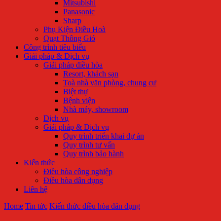
Mitsubishi
Panasonic
Sharp
Phụ Kiện Điều Hoà
Quạt Thông Gió
Công trình tiêu biểu
Giải pháp & Dịch vụ
Giải pháp điều hòa
Resort, khách sạn
Toà nhà văn phòng, chung cư
Biệt thự
Bệnh viện
Nhà máy, showroom
Dịch vụ
Giải pháp & Dịch vụ
Quy trình triển khai dự án
Quy trình tư vấn
Quy trình bảo hành
Kiến thức
Điều hòa công nghiệp
Điều hòa dân dụng
Liên hệ
Home
Tin tức
Kiến thức điều hòa dân dụng