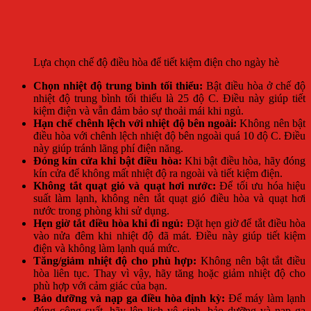
Lựa chọn chế độ điều hòa để tiết kiệm điện cho ngày hè
Chọn nhiệt độ trung bình tối thiểu:
Bật điều hòa ở chế độ
nhiệt độ trung bình tối thiểu là 25 độ C. Điều này giúp tiết
kiệm điện và vẫn đảm bảo sự thoải mái khi ngủ.
Hạn chế chênh lệch với nhiệt độ bên ngoài:
Không nên bật
điều hòa với chênh lệch nhiệt độ bên ngoài quá 10 độ C. Điều
này giúp tránh lãng phí điện năng.
Đóng kín cửa khi bật điều hòa:
Khi bật điều hòa, hãy đóng
kín cửa để không mất nhiệt độ ra ngoài và tiết kiệm điện.
Không tắt quạt gió và quạt hơi nước:
Để tối ưu hóa hiệu
suất làm lạnh, không nên tắt quạt gió điều hòa và quạt hơi
nước trong phòng khi sử dụng.
Hẹn giờ tắt điều hòa khi đi ngủ:
Đặt hẹn giờ để tắt điều hòa
vào nửa đêm khi nhiệt độ đã mát. Điều này giúp tiết kiệm
điện và không làm lạnh quá mức.
Tăng/giảm nhiệt độ cho phù hợp:
Không nên bật tắt điều
hòa liên tục. Thay vì vậy, hãy tăng hoặc giảm nhiệt độ cho
phù hợp với cảm giác của bạn.
Bảo dưỡng và nạp ga điều hòa định kỳ:
Để máy làm lạnh
đúng công suất, hãy lên lịch vệ sinh, bảo dưỡng và nạp ga