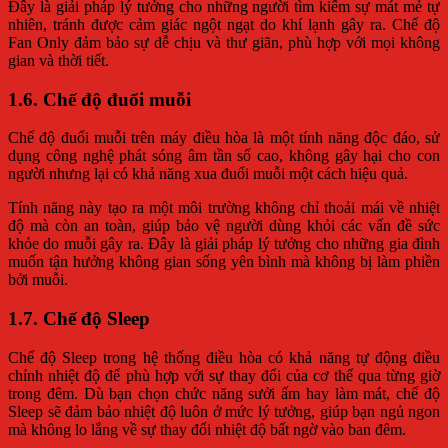
Đây là giải pháp lý tưởng cho những người tìm kiếm sự mát mẻ tự
nhiên, tránh được cảm giác ngột ngạt do khí lạnh gây ra. Chế độ
Fan Only đảm bảo sự dễ chịu và thư giãn, phù hợp với mọi không
gian và thời tiết.
1.6. Chế độ đuổi muỗi
Chế độ đuổi muỗi trên máy điều hòa là một tính năng độc đáo, sử
dụng công nghệ phát sóng âm tần số cao, không gây hại cho con
người nhưng lại có khả năng xua đuổi muỗi một cách hiệu quả.
Tính năng này tạo ra một môi trường không chỉ thoải mái về nhiệt
độ mà còn an toàn, giúp bảo vệ người dùng khỏi các vấn đề sức
khỏe do muỗi gây ra. Đây là giải pháp lý tưởng cho những gia đình
muốn tận hưởng không gian sống yên bình mà không bị làm phiền
bởi muỗi.
1.7. Chế độ Sleep
Chế độ Sleep trong hệ thống điều hòa có khả năng tự động điều
chỉnh nhiệt độ để phù hợp với sự thay đổi của cơ thể qua từng giờ
trong đêm. Dù bạn chọn chức năng sưởi ấm hay làm mát, chế độ
Sleep sẽ đảm bảo nhiệt độ luôn ở mức lý tưởng, giúp bạn ngủ ngon
mà không lo lắng về sự thay đổi nhiệt độ bất ngờ vào ban đêm.