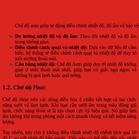
Chế độ auto giúp tự động điều chỉnh nhiệt độ, độ ẩm và bảo v
Đo lường nhiệt độ và độ ẩm:
Theo dõi nhiệt độ và độ ẩm
trong không gian.
Điều chỉnh cánh quạt và nhiệt độ:
Dựa vào dữ liệu từ cảm
biến, hệ thống sẽ điều chỉnh cánh quạt và nhiệt độ để duy trì
môi trường thoải mái.
Cân bằng nhiệt độ:
Chế độ Auto giúp duy trì nhiệt độ không
gian ở mức thoải mái nhất, giúp bạn có giấc ngủ ngon và
không bị quá lạnh hoặc quá nóng.
1.2. Chế độ Heat
Chế độ Heat trên các dòng điều hòa 2 chiều kết hợp cả hai chức
năng sưởi và làm lạnh. Khi bạn cần sưởi ấm trong mùa đông giá
lạnh, chức năng Heat sẽ là lựa chọn cực kỳ hiệu quả. Nó giúp làm
ấm không khí trong phòng một cách nhanh chóng và tiết kiệm năng
lượng.
Tuy nhiên, hãy chú ý không điều chỉnh nhiệt độ chênh lệch quá 10
độ C so với nhiệt độ bên ngoài. Việc này có thể dẫn đến sốc nhiệt