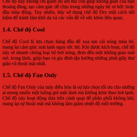
Chế độ này không chỉ giảm độ ẩm mà còn giúp không gian của bạn
thoáng đãng, tạo cảm giác dễ chịu trong những ngày hè oi bức hoặc
đầu mùa đông. Tuy nhiên, hãy sử dụng chế độ Dry một cách tiết
kiệm để tránh làm khô da và các vấn đề về sức khỏe liên quan.
1.4. Chế độ Cool
Chế độ Cool là lựa chọn hàng đầu để xua tan cái nóng mùa hè,
mang lại cảm giác mát lạnh ngay tức thì. Khi được kích hoạt, chế độ
này sẽ nhanh chóng loại bỏ hơi nóng, đem đến một không gian mát
mẻ, trong lành, giúp bạn và gia đình tận hưởng những phút giây thư
giãn và thoải mái nhất.
1.5. Chế độ Fan Only
Chế độ Fan Only của máy điều hòa là sự lựa chọn tối ưu cho những
ai mong muốn một luồng gió mát lành mà không kèm theo hơi lạnh.
Chế độ này hoạt động dựa trên cánh quạt để phân phối không khí,
mang lại sự thoải mái mà không làm giảm nhiệt độ môi trường.