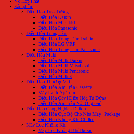
Về Hợp Phát
Sản phẩm
Điều Hòa Treo Tường
Điều Hòa Daikin
Điều Hoà Mitsubishi
Điều Hòa Panasonic
Điều Hòa Trung Tâm
Điều Hòa Trung Tâm Daikin
Điều Hòa LG VRF
Điều Hòa Trung Tâm Panasonic
Điều Hòa Multi
Điều Hòa Multi Daikin
Điều Hòa Multi Mitsubishi
Điều Hòa Multi Panasonic
Điều Hòa Multi S
Điều Hòa Thương Mại
Điều Hòa Âm Trần Cassette
Máy Lạnh Áp Trần
Điều Hòa Cây | Điều Hòa Tủ Đứng
Điều Hòa Âm Trần Nối Ống Gió
Điều Hòa Công Nghiệp Daikin
Điều Hòa Cục Bộ Cho Nhà Máy | Package
Điều Hòa Không Khí Chiller
Máy Lọc Không Khí
Máy Lọc Không Khí Daikin