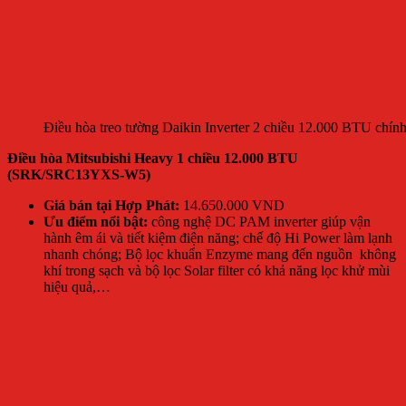
Điều hòa treo tường Daikin Inverter 2 chiều 12.000 BTU chính
Điều hòa Mitsubishi Heavy 1 chiều 12.000 BTU
(SRK/SRC13YXS-W5)
Giá bán tại Hợp Phát:
14.650.000 VND
Ưu điểm nổi bật:
công nghệ DC PAM inverter giúp vận
hành êm ái và tiết kiệm điện năng; chế độ Hi Power làm lạnh
nhanh chóng; Bộ lọc khuẩn Enzyme mang đến nguồn không
khí trong sạch và bộ lọc Solar filter có khả năng lọc khử mùi
hiệu quả,…