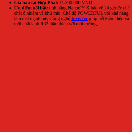
Giá bán tại Hợp Phát:
11.300.000 VND
Ưu điểm nổi bật:
tính năng Nanoe™ X bảo vệ 24 giờ ức chế
chất ô nhiễm và khử mùi; Chế độ POWERFUL với khả năng
làm mát mạnh mẽ; Công nghệ
Inverter
giúp tiết kiệm điện và
môi chất lạnh R32 thân thiện với môi trường,…