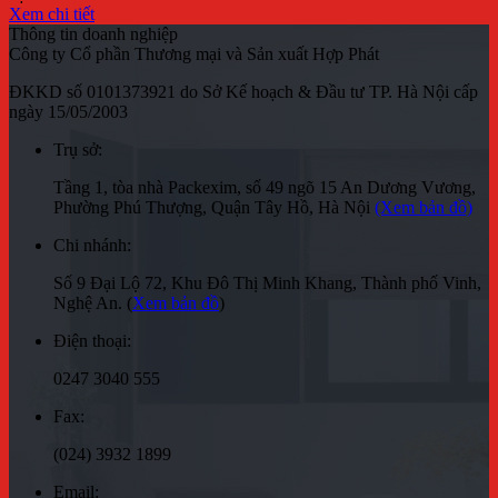
Xem chi tiết
Thông tin doanh nghiệp
Công ty Cổ phần Thương mại và Sản xuất Hợp Phát
ĐKKD số 0101373921 do Sở Kế hoạch & Đầu tư TP. Hà Nội cấp
ngày 15/05/2003
Trụ sở:
Tầng 1, tòa nhà Packexim, số 49 ngõ 15 An Dương Vương,
Phường Phú Thượng, Quận Tây Hồ, Hà Nội
(Xem bản đồ)
Chi nhánh:
Số 9 Đại Lộ 72, Khu Đô Thị Minh Khang, Thành phố Vinh,
Nghệ An. (
Xem bản đồ
)
Điện thoại:
0247 3040 555
Fax:
(024) 3932 1899
Email: