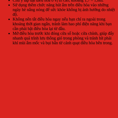
Chú ý lắp đặt điều hòa ở vị trí cao, khoảng 1,7 – 1,8m.
Sử dụng thêm chức năng hút ẩm trên điều hòa vào những
ngày hè nắng nóng để sức khỏe không bị ảnh hưởng do nhiệt
độ.
Không nên tắt điều hòa ngay nếu bạn chỉ ra ngoài trong
khoảng thời gian ngắn, tránh làm hao phí điện năng khi bạn
cần phải bật điều hòa lại từ đầu.
Mở điều hòa trước khi đóng cửa sổ hoặc cửa chính, giúp đẩy
nhanh quá trình lưu thông gió trong phòng và tránh hít phải
khí mùi ẩm mốc và bụi bẩn từ cánh quạt điều hòa bên trong.