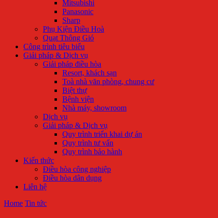
Mitsubishi
Panasonic
Sharp
Phụ Kiện Điều Hoà
Quạt Thông Gió
Công trình tiêu biểu
Giải pháp & Dịch vụ
Giải pháp điều hòa
Resort, khách sạn
Toà nhà văn phòng, chung cư
Biệt thự
Bệnh viện
Nhà máy, showroom
Dịch vụ
Giải pháp & Dịch vụ
Quy trình triển khai dự án
Quy trình tư vấn
Quy trình bảo hành
Kiến thức
Điều hòa công nghiệp
Điều hòa dân dụng
Liên hệ
Home
Tin tức